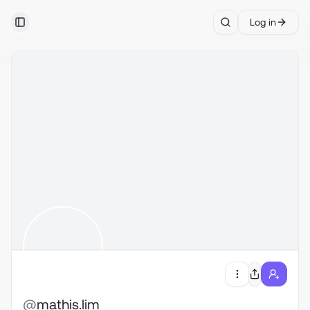
Log in
Toggle Sidebar
Search
@
mathis.lim