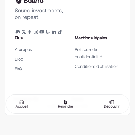
Sound investments,
on repeat.
Plus
Mentions légales
À propos
Politique de
confidentialité
Blog
Conditions d'utilisation
FAQ
Français (fr-FR)
Thème
Accueil
Rejoindre
Découvrir
©
2026
Bolero Music SAS