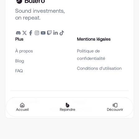
Sound investments,
on repeat.
Plus
Mentions légales
À propos
Politique de
confidentialité
Blog
Conditions d'utilisation
FAQ
Français (fr-FR)
Thème
Accueil
Rejoindre
Découvrir
©
2026
Bolero Music SAS