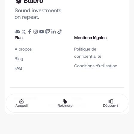
Sound investments,
on repeat.
Plus
Mentions légales
À propos
Politique de
confidentialité
Blog
Conditions d'utilisation
FAQ
Français (fr-FR)
Thème
Accueil
Rejoindre
Découvrir
©
2026
Bolero Music SAS