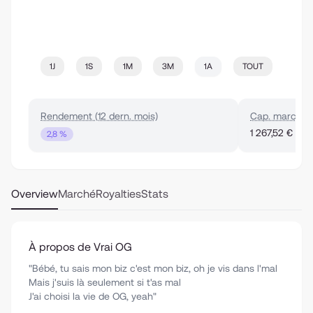
1J
1S
1M
3M
1A
TOUT
Rendement (12 dern. mois)
Cap. marché
1 267,52 €
2,8 %
Overview
Marché
Royalties
Stats
À propos de Vrai OG
"Bébé, tu sais mon biz c'est mon biz, oh je vis dans l'mal
Mais j'suis là seulement si t'as mal
J'ai choisi la vie de OG, yeah"