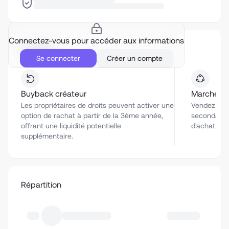
Connectez-vous pour accéder aux informations
Liquidité
Se connecter
Créer un compte
Buyback créateur
Marché se
Les propriétaires de droits peuvent activer une
Vendez vos 
option de rachat à partir de la 3ème année,
secondaire 
offrant une liquidité potentielle
d'achat co
supplémentaire.
Répartition