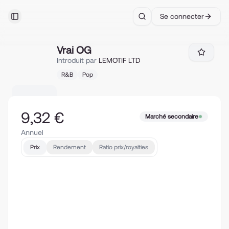
Se connecter
Toggle Sidebar
Search
Vrai OG
Vrai OG
Introduit par
LEMOTIF LTD
R&B
Pop
9,32 €
Marché secondaire
Annuel
Prix
Rendement
Ratio prix/royalties