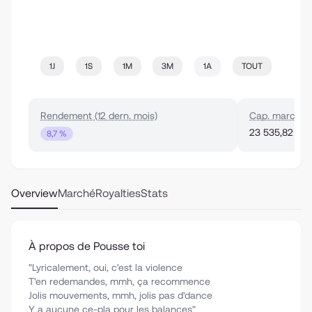
1J
1S
1M
3M
1A
TOUT
Rendement (12 dern. mois)
Cap. marché
23 535,82 €
8,7 %
Overview
Marché
Royalties
Stats
À propos de Pousse toi
"Lyricalement, oui, c'est la violence
T'en redemandes, mmh, ça recommence
Jolis mouvements, mmh, jolis pas d'dance
Y a aucune ce-pla pour les balances"