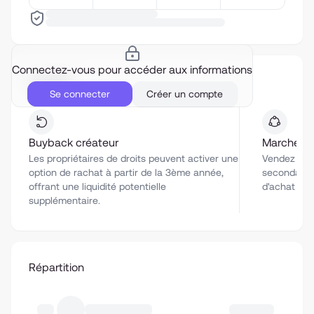
Connectez-vous pour accéder aux informations
Liquidité
Se connecter
Créer un compte
Buyback créateur
Marché se
Les propriétaires de droits peuvent activer une
Vendez vos 
option de rachat à partir de la 3ème année,
secondaire 
offrant une liquidité potentielle
d'achat co
supplémentaire.
Répartition