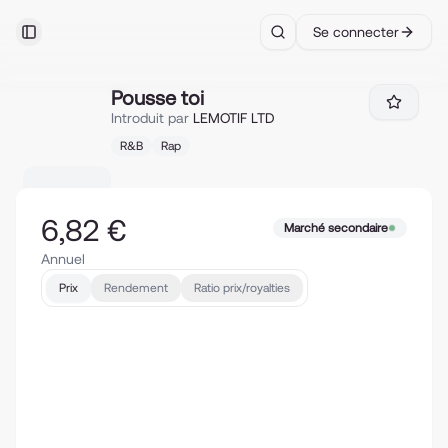
Se connecter
Toggle Sidebar
Search
Pousse toi
Pousse toi
Introduit par
LEMOTIF LTD
R&B
Rap
6,82 €
Marché secondaire
Annuel
Prix
Rendement
Ratio prix/royalties