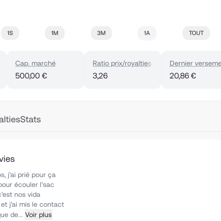
1S
1M
3M
1A
TOUT
. mois)
Cap. marché
Ratio prix/royalties
Dernier versem
500,00 €
3,26
20,86 €
alties
Stats
vies
s, j'ai prié pour ça
pour écouler l'sac
c'est nos vida
et j'ai mis le contact
ue de...
Voir plus