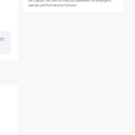
de capital. Les performances passées ne préjugent
pas les performances futures.
ent