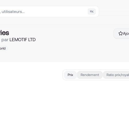
⌘
K
ies
Ajo
t par
LEMOTIF LTD
orld
Prix
Rendement
Ratio prix/royal