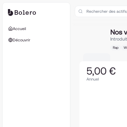
Bolero
Nos vies
Accueil
Nos v
Introdui
Découvrir
Rap
W
5,00 €
Annuel