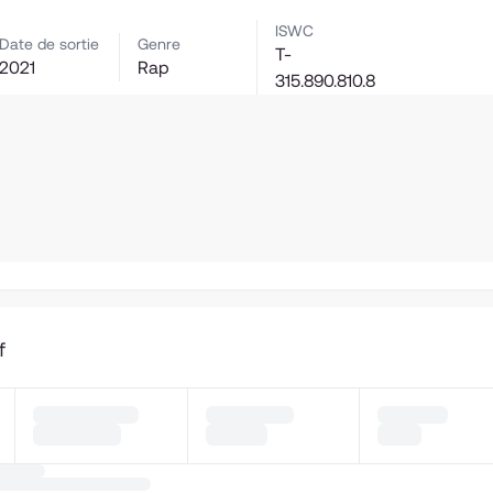
ISWC
Date de sortie
Genre
T-
2021
Rap
315.890.810.8
f