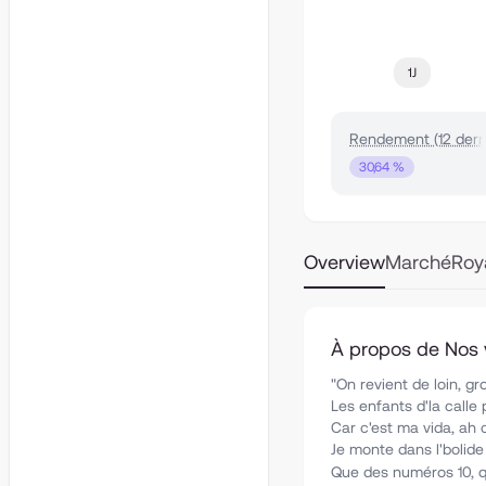
1J
Rendement (12 dern
30,64 %
Overview
Marché
Roy
À propos de Nos 
"On revient de loin, gro
Les enfants d'la calle 
Car c'est ma vida, ah 
Je monte dans l'bolide 
Que des numéros 10, q