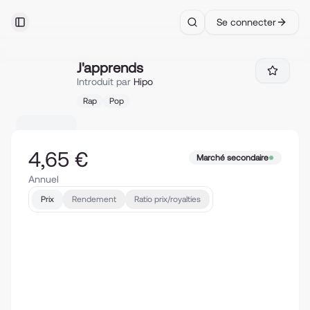
Se connecter
Toggle Sidebar
Search
J'apprends
J'apprends
Introduit par
Hipo
Rap
Pop
4,65 €
Marché secondaire
Annuel
Prix
Rendement
Ratio prix/royalties