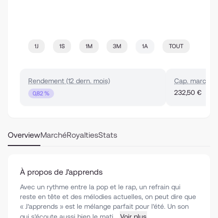
1J
1S
1M
3M
1A
TOUT
Rendement (12 dern. mois)
Cap. marché
232,50 €
0,82 %
Overview
Marché
Royalties
Stats
À propos de J'apprends
Avec un rythme entre la pop et le rap, un refrain qui
reste en tête et des mélodies actuelles, on peut dire que
« J’apprends » est le mélange parfait pour l’été. Un son
qui s’écoute aussi bien le mati...
Voir plus