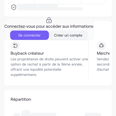
Connectez-vous pour accéder aux informations
Liquidité
Se connecter
Créer un compte
Buyback créateur
Marché se
Les propriétaires de droits peuvent activer une
Vendez vos 
option de rachat à partir de la 3ème année,
secondaire 
offrant une liquidité potentielle
d'achat co
supplémentaire.
Répartition