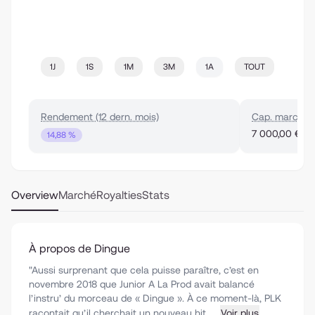
1J
1S
1M
3M
1A
TOUT
Rendement (12 dern. mois)
Cap. marché
7 000,00 €
14,88 %
Overview
Marché
Royalties
Stats
À propos de Dingue
"Aussi surprenant que cela puisse paraître, c’est en
novembre 2018 que Junior A La Prod avait balancé
l’instru’ du morceau de « Dingue ». À ce moment-là, PLK
racontait qu’il cherchait un nouveau hit, ...
Voir plus