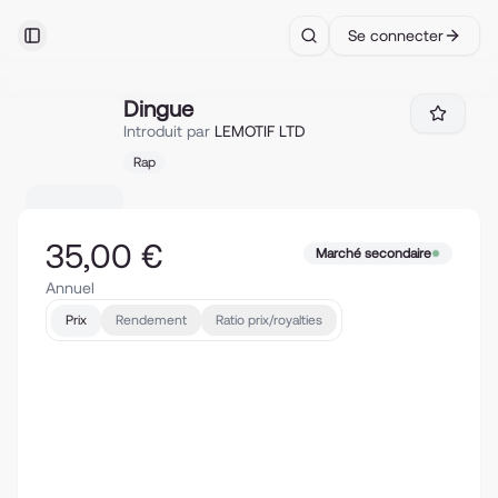
Se connecter
Toggle Sidebar
Search
Dingue
Dingue
Introduit par
LEMOTIF LTD
Rap
35,00 €
Marché secondaire
Annuel
Prix
Rendement
Ratio prix/royalties