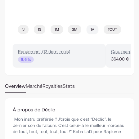
1J
1S
1M
3M
1A
TOUT
Rendement (12 dern. mois)
Cap. marché
364,00 €
6,16 %
Overview
Marché
Royalties
Stats
À propos de Déclic
"Mon instru préférée ? J'crois que c'est “Déclic”, le
dernier son de l'album. C'est celui-là le meilleur morceau
de tout, tout, tout, tout, tout !" Koba LaD pour Raplume