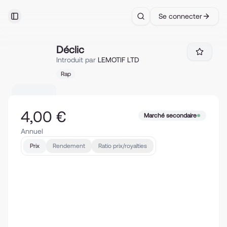
Se connecter
Toggle Sidebar
Search
Déclic
Déclic
Introduit par
LEMOTIF LTD
Rap
4,00 €
Marché secondaire
Annuel
Prix
Rendement
Ratio prix/royalties