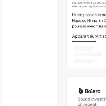
ses ayants droit ou ses re
directe avec la plateforme
Uzi se passionne pou
Naps ou Ninho. En 20
poursuit avec "Sur l
Apparaît sur
Artis
Sound investm
on repeat.