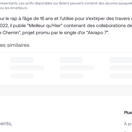
présentants. Les actifs disponibles sur Bolero peuvent contenir des œuvres auxquelle
 ou les émetteurs.
r le rap à l'âge de 16 ans et l'utilise pour s'extirper des traver
22, il publie "Meilleur qu'Hier" contenant des collaborations d
e Chemin", projet promu par le single d'or "Akrapo 7".
tes similaires
Plus
ents,
À p